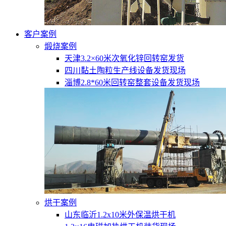
客户案例
煅烧案例
天津3.2×60米次氧化锌回转窑发货
四川黏土陶粒生产线设备发货现场
淄博2.8*60米回转窑整套设备发货现场
烘干案例
山东临沂1.2x10米外保温烘干机