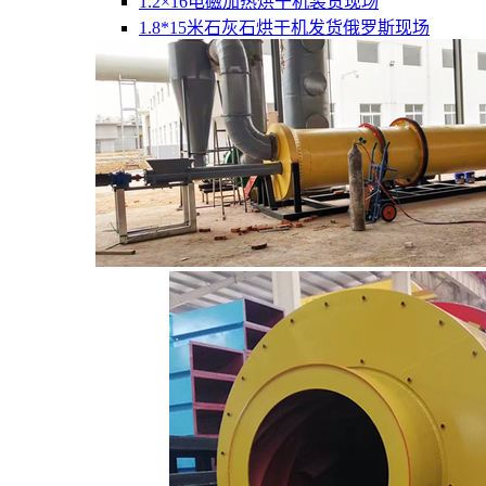
1.2×16电磁加热烘干机装货现场
1.8*15米石灰石烘干机发货俄罗斯现场