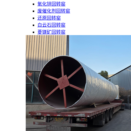
氧化锌回转窑
废催化剂回转窑
还原回转窑
白云石回转窑
菱镁矿回转窑