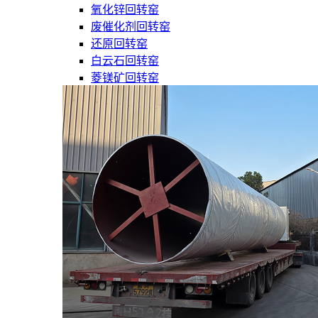
氧化锌回转窑
废催化剂回转窑
还原回转窑
白云石回转窑
菱镁矿回转窑