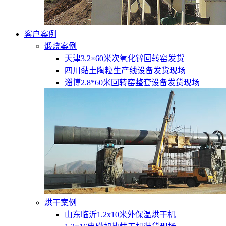
客户案例
煅烧案例
天津3.2×60米次氧化锌回转窑发货
四川黏土陶粒生产线设备发货现场
淄博2.8*60米回转窑整套设备发货现场
烘干案例
山东临沂1.2x10米外保温烘干机