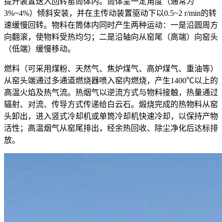
提升装置送入回转窑筒体内。筒体呈一定角度（通常为
3%~4%）倾斜安装，并在主传动装置驱动下以0.5~2 r/min的转
速缓慢回转。物料在筒体内同时产生两种运动：一是沿圆周方
向翻滚，使物料受热均匀；二是沿轴向从窑尾（高端）向窑头
（低端）缓慢移动。
燃料（可采用煤粉、天然气、焦炉煤气、高炉煤气、重油等）
从窑头端通过多通道燃烧器喷入窑内燃烧，产生1400℃以上的
高温火焰及热气流。热烟气以逆流方式与物料接触，热量通过
辐射、对流、传导方式传递给白云石。煅烧完成的热物料从窑
头卸出，进入竖式冷却机或单筒冷却机快速冷却，以保持产物
活性；高温烟气从窑尾排出，经余热回收、除尘净化后达标排
放。