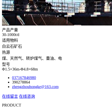
产品产量
30-1000t/d
适用物料
白云石矿石
热源
煤、天然气、转炉煤气、重油、电
型号
Φ1.5×36m-Φ4.8×68m
037167846980
390278864
zhengzhouhongke@163.com
在线留言
在线咨询
PRODUCT