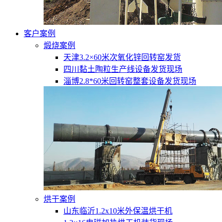
客户案例
煅烧案例
天津3.2×60米次氧化锌回转窑发货
四川黏土陶粒生产线设备发货现场
淄博2.8*60米回转窑整套设备发货现场
烘干案例
山东临沂1.2x10米外保温烘干机