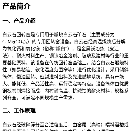
产品简介
一、产品介绍
白云石回转窑是专门用于煅烧白云石矿石（主要成分为
CaMg(CO₃)₂）的专用回转窑设备。白云石经高温煅烧后分解
为氧化钙和氧化镁（俗称“煅白”），是金属镁冶炼（皮江
法）、耐火材料生产、钢铁冶金溶剂、玻璃及建材等行业的重
要基础原料。该设备在传统回转窑基础上，结合白云石煅烧特
性（如易粘连、软化温度范围窄等）进行优化设计，采用倾斜
筒体、慢速回转、密封进料出料及先进燃烧系统，具有产能
大、能耗低、产品活性高、运行稳定等特点。设备筒体由优质
钢板卷制焊接而成，内衬耐高温、抗碱蚀的耐火材料，规格系
列齐全，可满足不同规模生产需求。
二、工作原理
白云石经破碎筛分至合适粒度后，由窑尾（高端）喂料溜槽或