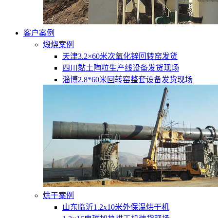
客户案例
煅烧案例
天津3.2×60米次氧化锌回转窑发货
四川黏土陶粒生产线设备发货现场
淄博2.8*60米回转窑整套设备发货现场
烘干案例
山东临沂1.2x10米外保温烘干机