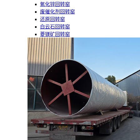
氧化锌回转窑
废催化剂回转窑
还原回转窑
白云石回转窑
菱镁矿回转窑