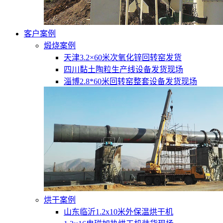
客户案例
煅烧案例
天津3.2×60米次氧化锌回转窑发货
四川黏土陶粒生产线设备发货现场
淄博2.8*60米回转窑整套设备发货现场
烘干案例
山东临沂1.2x10米外保温烘干机