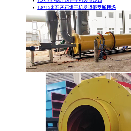
1.2×16电磁加热烘干机装货现场
1.8*15米石灰石烘干机发货俄罗斯现场