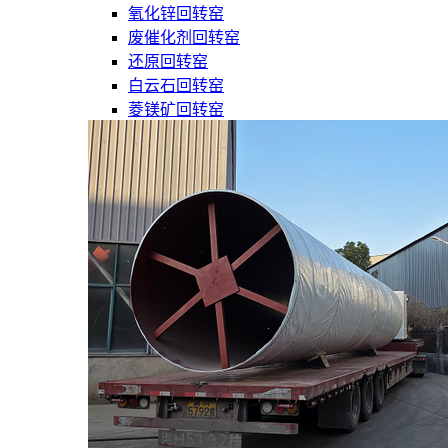
氧化锌回转窑
废催化剂回转窑
还原回转窑
白云石回转窑
菱镁矿回转窑