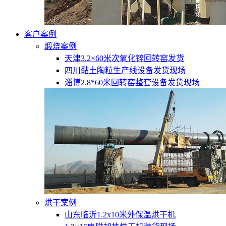
客户案例
煅烧案例
天津3.2×60米次氧化锌回转窑发货
四川黏土陶粒生产线设备发货现场
淄博2.8*60米回转窑整套设备发货现场
烘干案例
山东临沂1.2x10米外保温烘干机