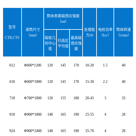
筒体表面磁感应强度
（mt）
型号
滚筒尺寸
处理能
电机功率
筒体转速
（mm）
力t/h
（kw）
（r/min）
CTB,CTS
磁极几
最高磁
扫选区
何中心
感应强
平均值
值
度
612
Φ600*1200
120
145
170
10-20
1.5
40
*
618
Φ600
1800
120
145
170
15-30
2.2
40
*
718
Φ700
1800
120
155
180
20-45
3
35
*
918
Φ900
1800
148
165
190
25-55
4
28
*
924
Φ900
2400
148
165
190
35-70
4
28