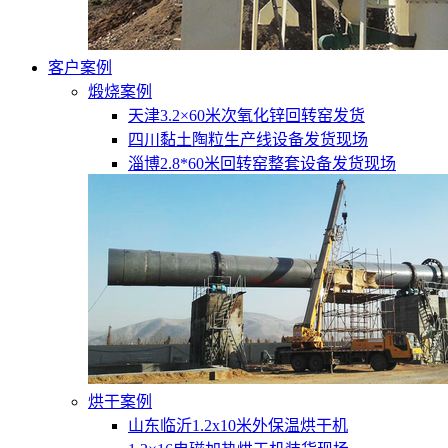
客户案例
煅烧案例
天津3.2×60米次氧化锌回转窑发货
四川黏土陶粒生产线设备发货现场
淄博2.8*60米回转窑整套设备发货现场
烘干案例
山东临沂1.2x10米外保温烘干机