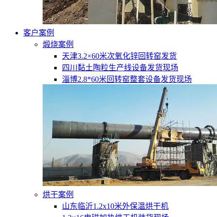
客户案例
煅烧案例
天津3.2×60米次氧化锌回转窑发货
四川黏土陶粒生产线设备发货现场
淄博2.8*60米回转窑整套设备发货现场
烘干案例
山东临沂1.2x10米外保温烘干机