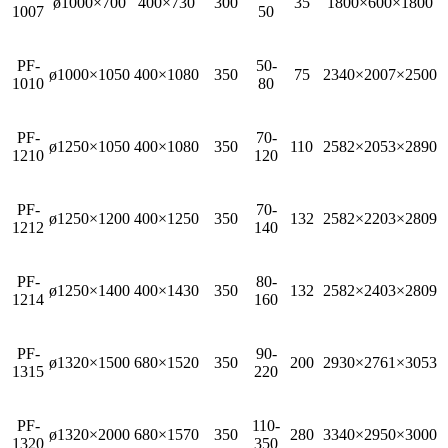
ø1000×700
400×730
300
35
1800×600×1800
1007
50
PF-
50-
ø1000×1050
400×1080
350
75
2340×2007×2500
1010
80
PF-
70-
ø1250×1050
400×1080
350
110
2582×2053×2890
1210
120
PF-
70-
ø1250×1200
400×1250
350
132
2582×2203×2809
1212
140
PF-
80-
ø1250×1400
400×1430
350
132
2582×2403×2809
1214
160
PF-
90-
ø1320×1500
680×1520
350
200
2930×2761×3053
1315
220
PF-
110-
ø1320×2000
680×1570
350
280
3340×2950×3000
1320
350