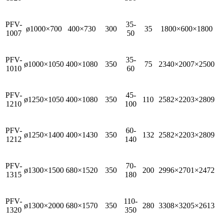
PFV-
35-
ø1000×700
400×730
300
35
1800×600×1800
1007
50
PFV-
35-
ø1000×1050
400×1080
350
75
2340×2007×2500
1010
60
PFV-
45-
ø1250×1050
400×1080
350
110
2582×2203×2809
1210
100
PFV-
60-
ø1250×1400
400×1430
350
132
2582×2203×2809
1212
140
PFV-
70-
ø1300×1500
680×1520
350
200
2996×2701×2472
1315
180
PFV-
110-
ø1300×2000
680×1570
350
280
3308×3205×2613
1320
350