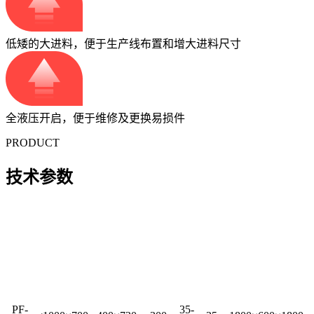
低矮的大进料，便于生产线布置和增大进料尺寸
全液压开启，便于维修及更换易损件
PRODUCT
技术参数
最大
产
电机
进料口尺
进料
型号
规格(mm)
外形尺寸(mm)
量
功率
寸(mm)
粒度
(t/h)
(kW)
(mm)
PF-
35-