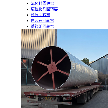
氧化锌回转窑
废催化剂回转窑
还原回转窑
白云石回转窑
菱镁矿回转窑