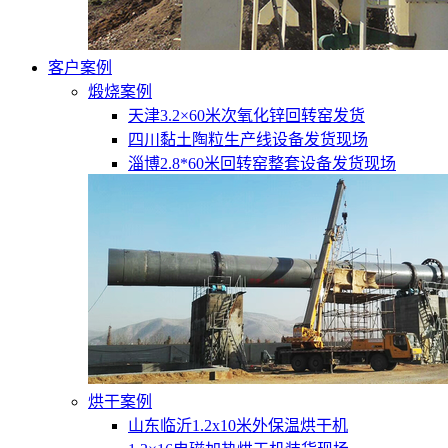
客户案例
煅烧案例
天津3.2×60米次氧化锌回转窑发货
四川黏土陶粒生产线设备发货现场
淄博2.8*60米回转窑整套设备发货现场
烘干案例
山东临沂1.2x10米外保温烘干机