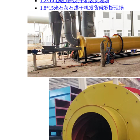
1.2×16电磁加热烘干机装货现场
1.8*15米石灰石烘干机发货俄罗斯现场