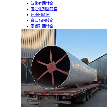
氧化锌回转窑
废催化剂回转窑
还原回转窑
白云石回转窑
菱镁矿回转窑