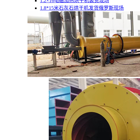
1.2×16电磁加热烘干机装货现场
1.8*15米石灰石烘干机发货俄罗斯现场