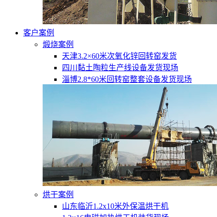
客户案例
煅烧案例
天津3.2×60米次氧化锌回转窑发货
四川黏土陶粒生产线设备发货现场
淄博2.8*60米回转窑整套设备发货现场
烘干案例
山东临沂1.2x10米外保温烘干机